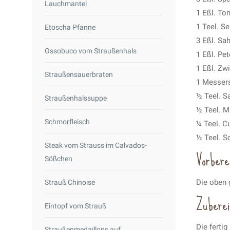
Lauchmantel
1 Eßl. To
1 Teel. Se
Etoscha Pfanne
3 Eßl. Sa
Ossobuco vom Straußenhals
1 Eßl. Pet
1 Eßl. Zw
Straußensauerbraten
1 Messers
½ Teel. S
Straußenhalssuppe
½ Teel. M
Schmorfleisch
¼ Teel. C
½ Teel. S
Steak vom Strauss im Calvados-
Vorbere
Sößchen
Die oben 
Strauß Chinoise
Zuberei
Eintopf vom Strauß
Die ferti
Straußenmedaillons auf