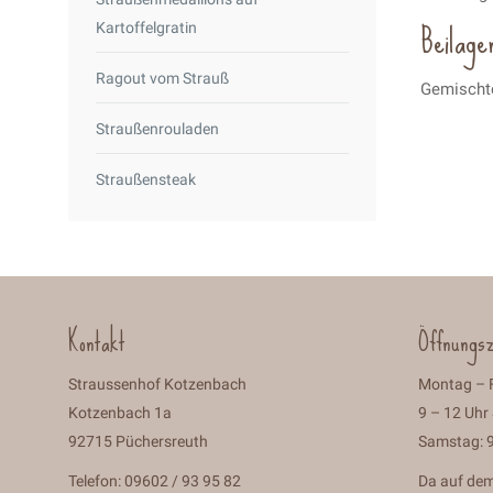
Beilagen
Kartoffelgratin
Ragout vom Strauß
Gemischte
Straußenrouladen
Straußensteak
Kontakt
Öffnungsz
Straussenhof Kotzenbach
Montag – F
Kotzenbach 1a
9 – 12 Uhr
92715 Püchersreuth
Samstag: 9
Telefon: 09602 / 93 95 82
Da auf dem 