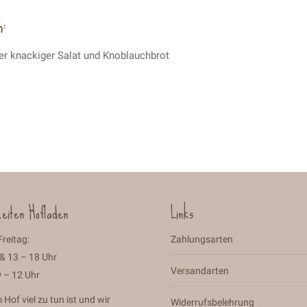
:
r knackiger Salat und Knoblauchbrot
eiten Hofladen
Links
reitag:
Zahlungsarten
 & 13 – 18 Uhr
Versandarten
 – 12 Uhr
Hof viel zu tun ist und wir
Widerrufsbelehrung