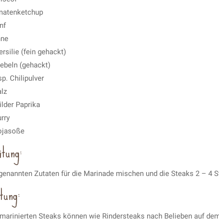
matenketchup
nf
hne
ersilie (fein gehackt)
iebeln (gehackt)
p. Chilipulver
alz
ilder Paprika
urry
ojasoße
itung:
genannten Zutaten für die Marinade mischen und die Steaks 2 – 4 S
tung:
g marinierten Steaks können wie Rindersteaks nach Belieben auf dem 