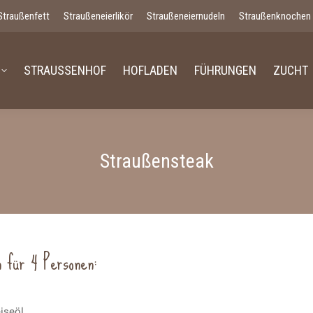
Straußenfett
Straußeneierlikör
Straußeneiernudeln
Straußenknochen
STRAUSSENHOF
HOFLADEN
FÜHRUNGEN
ZUCHT
Straußensteak
 für 4 Personen:
eiseöl