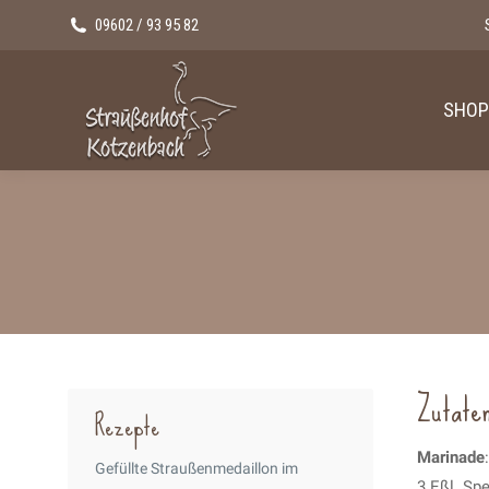
09602 / 93 95 82
SHOP
Zutaten
Rezepte
Marinade
:
Gefüllte Straußenmedaillon im
3 Eßl. Sp