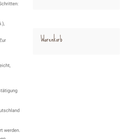
chritten:
.),
Warenkorb
Zur
icht,
stätigung
utschland
rt werden.
en,