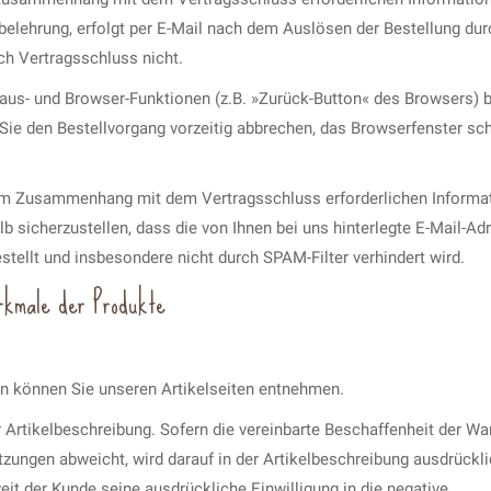
belehrung, erfolgt per E-Mail nach dem Auslösen der Bestellung dur
ch Vertragsschluss nicht.
Maus- und Browser-Funktionen (z.B. »Zurück-Button« des Browsers) b
Sie den Bestellvorgang vorzeitig abbrechen, das Browserfenster sc
r im Zusammenhang mit dem Vertragsschluss erforderlichen Informa
lb sicherzustellen, dass die von Ihnen bei uns hinterlegte E-Mail-Ad
stellt und insbesondere nicht durch SPAM-Filter verhindert wird.
rkmale der Produkte
n können Sie unseren Artikelseiten entnehmen.
 Artikelbeschreibung. Sofern die vereinbarte Beschaffenheit der Wa
ungen abweicht, wird darauf in der Artikelbeschreibung ausdrückl
it der Kunde seine ausdrückliche Einwilligung in die negative