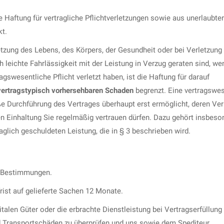
 Haftung für vertragliche Pflichtverletzungen sowie aus unerlaubter
kt.
rletzung des Lebens, des Körpers, der Gesundheit oder bei Verletzung
 leichte Fahrlässigkeit mit der Leistung in Verzug geraten sind, we
swesentliche Pflicht verletzt haben, ist die Haftung für darauf
vertragstypisch vorhersehbaren Schaden
begrenzt. Eine vertragswes
äße Durchführung des Vertrages überhaupt erst ermöglicht, deren Ver
n Einhaltung Sie regelmäßig vertrauen dürfen. Dazu gehört insbeso
aglich geschuldeten Leistung, die in § 3 beschrieben wird.
en Bestimmungen.
ist auf gelieferte Sachen 12 Monate.
talen Güter oder die erbrachte Dienstleistung bei Vertragserfüllung
d Transportschäden zu überprüfen und uns sowie dem Spediteur