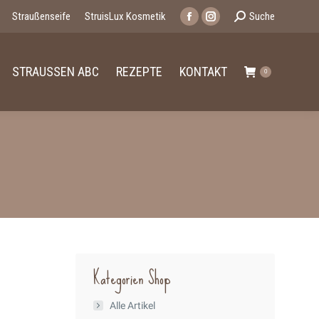
Search:
Straußenseife
StruisLux Kosmetik
Suche
Facebook
Instagram
page
page
opens
opens
STRAUSSEN ABC
REZEPTE
KONTAKT
0
in
in
new
new
window
window
Kategorien Shop
Alle Artikel