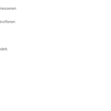
gemessenen
troffenen
delt.