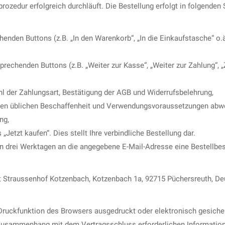
ozedur erfolgreich durchläuft. Die Bestellung erfolgt in folgenden S
nden Buttons (z.B. „In den Warenkorb“, „In die Einkaufstasche“ o.ä
prechenden Buttons (z.B. „Weiter zur Kasse“, „Weiter zur Zahlung“, „
l der Zahlungsart, Bestätigung der AGB und Widerrufsbelehrung,
eren üblichen Beschaffenheit und Verwendungsvoraussetzungen abwe
ng,
Jetzt kaufen“. Dies stellt Ihre verbindliche Bestellung dar.
n drei Werktagen an die angegebene E-Mail-Adresse eine Bestellbe
t Straussenhof Kotzenbach, Kotzenbach 1a, 92715 Püchersreuth, De
 Druckfunktion des Browsers ausgedruckt oder elektronisch gesiche
 Zusammenhang mit dem Vertragsschluss erforderlichen Information