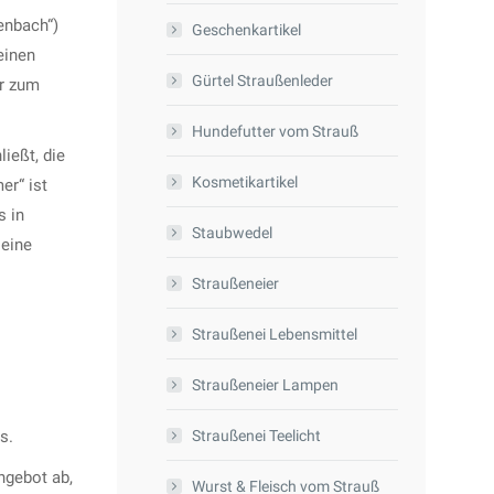
enbach“)
Geschenkartikel
einen
Gürtel Straußenleder
er zum
Hundefutter vom Strauß
ießt, die
Kosmetikartikel
er“ ist
s in
Staubwedel
 eine
Straußeneier
Straußenei Lebensmittel
Straußeneier Lampen
s.
Straußenei Teelicht
ngebot ab,
Wurst & Fleisch vom Strauß