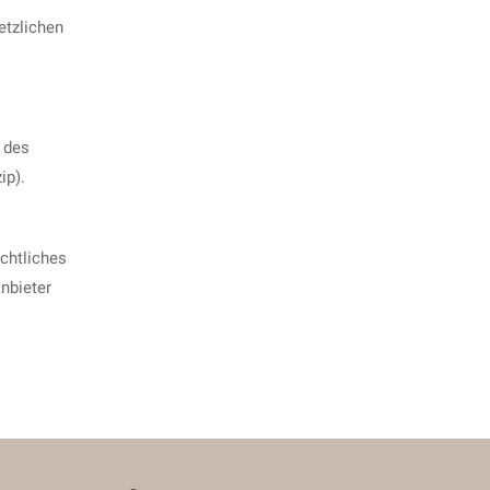
etzlichen
 des
ip).
chtliches
nbieter