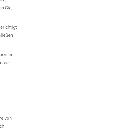
ch Sie,
erichtigt
hließen
tionen
resse
re von
ich