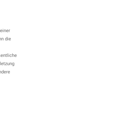
 einer
nn die
entliche
letzung
ndere