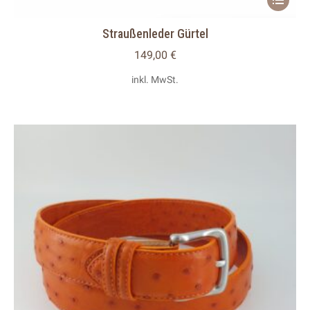
Produkt
Straußenleder Gürtel
weist
mehrere
149,00
€
Variante
inkl. MwSt.
auf.
Die
Optionen
können
auf
der
Produkts
gewählt
werden