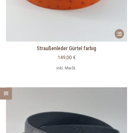
Dieses
Produkt
Straußenleder Gürtel farbig
weist
mehrere
149,00
€
Variante
inkl. MwSt.
auf.
Die
Optionen
können
auf
der
Produkts
gewählt