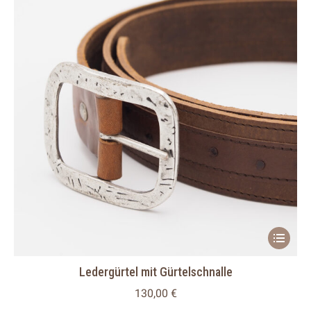
auf
der
Produkts
gewählt
werden
Dieses
Produkt
Ledergürtel mit Gürtelschnalle
weist
mehrere
130,00
€
Variante