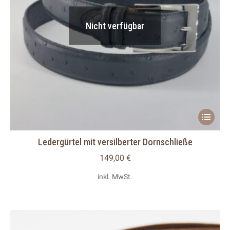
werden
Nicht verfügbar
Dieses
Produkt
Ledergürtel mit versilberter Dornschließe
weist
mehrere
149,00
€
Variante
inkl. MwSt.
auf.
Die
Optionen
können