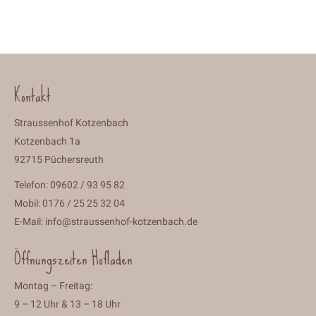
Kontakt
Straussenhof Kotzenbach
Kotzenbach 1a
92715 Püchersreuth
Telefon: 09602 / 93 95 82
Mobil: 0176 / 25 25 32 04
E-Mail:
info@straussenhof-kotzenbach.de
Öffnungszeiten Hofladen
Montag – Freitag:
9 – 12 Uhr & 13 – 18 Uhr