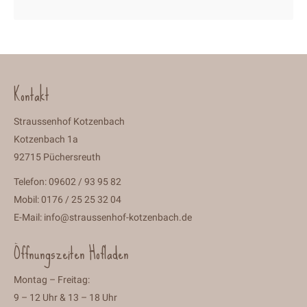
Kontakt
Straussenhof Kotzenbach
Kotzenbach 1a
92715 Püchersreuth
Telefon: 09602 / 93 95 82
Mobil: 0176 / 25 25 32 04
E-Mail:
info@straussenhof-kotzenbach.de
Öffnungszeiten Hofladen
Montag – Freitag:
9 – 12 Uhr & 13 – 18 Uhr