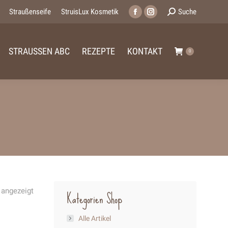
Search:
Straußenseife
StruisLux Kosmetik
Suche
Facebook
Instagram
page
page
opens
opens
STRAUSSEN ABC
REZEPTE
KONTAKT
0
in
in
new
new
window
window
 angezeigt
Kategorien Shop
Alle Artikel