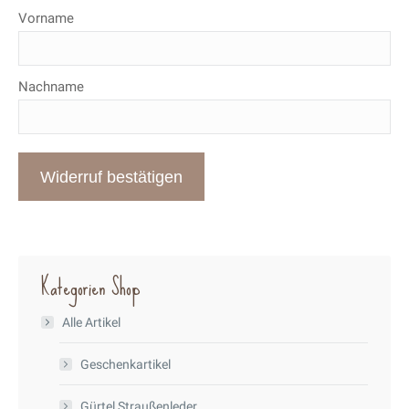
E-
Vorname
Mail
(wiederholen)
*
Nachname
Widerruf bestätigen
Kategorien Shop
Alle Artikel
Geschenkartikel
Gürtel Straußenleder