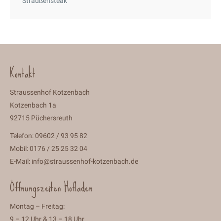
Straußensteak
Kontakt
Straussenhof Kotzenbach
Kotzenbach 1a
92715 Püchersreuth
Telefon: 09602 / 93 95 82
Mobil: 0176 / 25 25 32 04
E-Mail:
info@straussenhof-kotzenbach.de
Öffnungszeiten Hofladen
Montag – Freitag:
9 – 12 Uhr & 13 – 18 Uhr