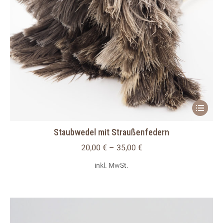
werden
Dieses
Produkt
Staubwedel mit Straußenfedern
weist
mehrere
20,00
€
–
35,00
€
Variante
inkl. MwSt.
auf.
Die
Optionen
können