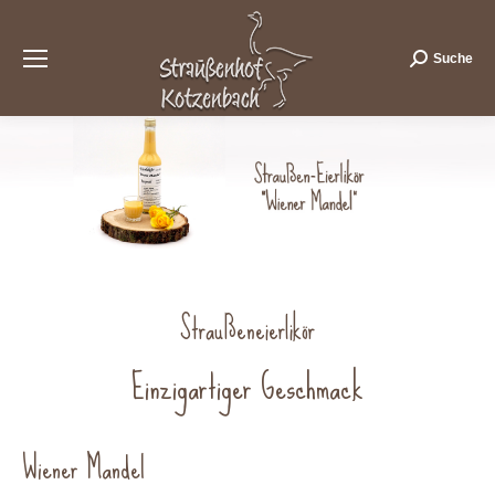
Suche
Search:
Straußeneierlikör
Einzigartiger Geschmack
Wiener Mandel