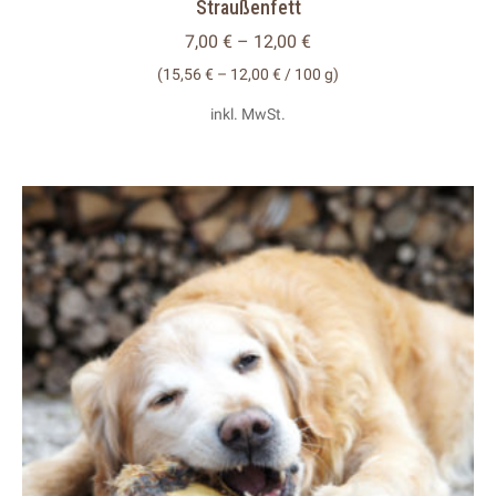
Straußenfett
weist
mehrere
7,00
€
–
12,00
€
Variante
(
15,56
€
–
12,00
€
/
100
g
)
auf.
inkl. MwSt.
Die
Optionen
können
auf
der
Produkts
gewählt
werden