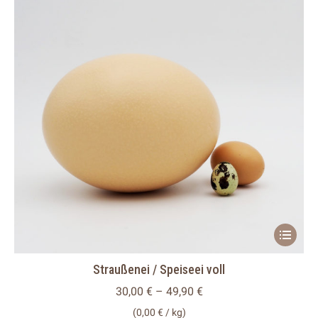
auf
der
Produkts
gewählt
werden
Dieses
Produkt
Straußenei / Speiseei voll
weist
mehrere
30,00
€
–
49,90
€
Variante
(
0,00
€
/
kg
)