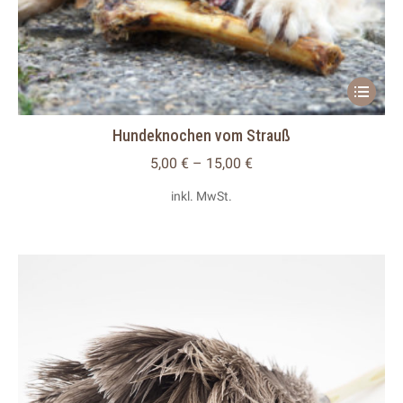
Dieses
Produkt
Hundeknochen vom Strauß
weist
mehrere
5,00
€
–
15,00
€
Variante
inkl. MwSt.
auf.
Die
Optionen
können
auf
der
Produkts
gewählt