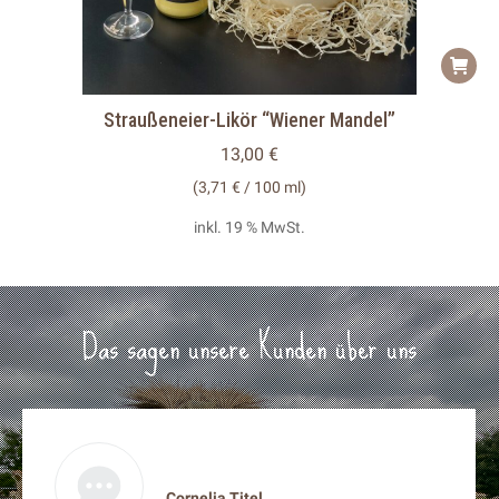
Straußeneier-Likör “Wiener Mandel”
13,00
€
(
3,71
€
/
100
ml
)
inkl. 19 % MwSt.
Das sagen unsere Kunden über uns
Cornelia Titel