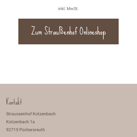
auf.
inkl. MwSt.
Die
Optionen
Zum Straußenhof Onlineshop
können
auf
der
Produkts
gewählt
werden
Kontakt
Straussenhof Kotzenbach
Kotzenbach 1a
92715 Püchersreuth