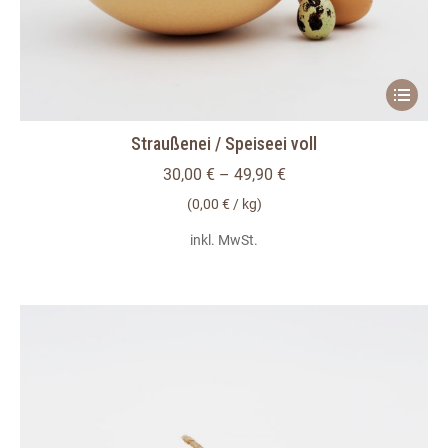
Dieses
Produkt
Straußenei / Speiseei voll
weist
mehrere
30,00
€
–
49,90
€
Variante
(
0,00
€
/
kg
)
auf.
inkl. MwSt.
Die
Optionen
können
auf
der
Produkts
gewählt
werden