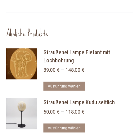
Ähnliche Produkte
Straußenei Lampe Elefant mit
Lochbohrung
89,00
€
–
148,00
€
Dieses
Ausführung wählen
Produkt
Straußenei Lampe Kudu seitlich
weist
mehrere
60,00
€
–
118,00
€
Varianten
auf.
Dieses
Ausführung wählen
Die
Produkt