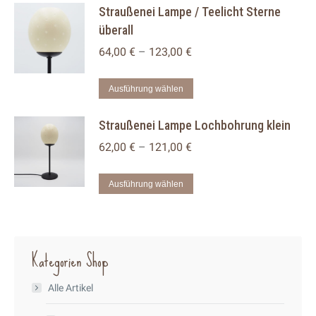
Straußenei Lampe / Teelicht Sterne
Optionen
weist
überall
können
mehrere
auf
Varianten
64,00
€
–
123,00
€
der
auf.
Dieses
Produktseite
Die
Ausführung wählen
Produkt
gewählt
Optionen
Straußenei Lampe Lochbohrung klein
weist
werden
können
mehrere
auf
62,00
€
–
121,00
€
Varianten
der
auf.
Dieses
Produktseite
Ausführung wählen
Die
Produkt
gewählt
Optionen
weist
werden
können
mehrere
Kategorien Shop
auf
Varianten
der
auf.
Alle Artikel
Produktseite
Die
gewählt
Optionen