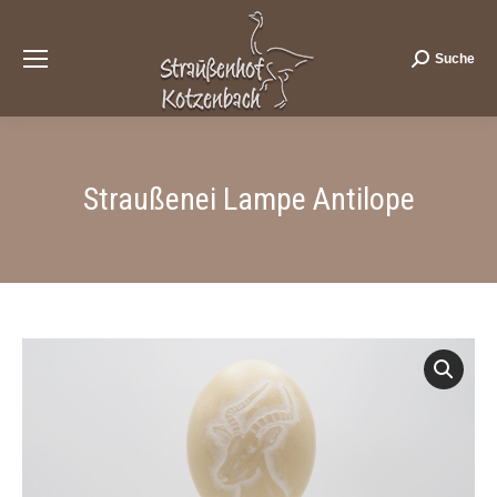
Suche
Search:
Straußenei Lampe Antilope