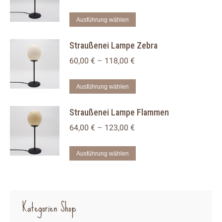
Varianten
auf.
Dieses
Ausführung wählen
Die
Produkt
Straußenei Lampe Zebra
Optionen
weist
können
mehrere
60,00
€
–
118,00
€
auf
Varianten
der
auf.
Dieses
Ausführung wählen
Produktseite
Die
Produkt
Straußenei Lampe Flammen
gewählt
Optionen
weist
werden
können
mehrere
64,00
€
–
123,00
€
auf
Varianten
der
auf.
Dieses
Ausführung wählen
Produktseite
Die
Produkt
gewählt
Optionen
weist
werden
können
mehrere
Kategorien Shop
auf
Varianten
der
auf.