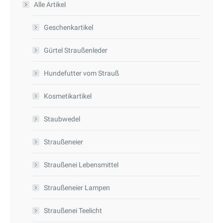
Alle Artikel
Produktseite
Die
gewählt
Optionen
Geschenkartikel
werden
können
Gürtel Straußenleder
auf
der
Hundefutter vom Strauß
Produktseite
gewählt
Kosmetikartikel
werden
Staubwedel
Straußeneier
Straußenei Lebensmittel
Straußeneier Lampen
Straußenei Teelicht