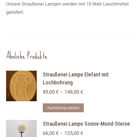
Unsere Straußenei Lampen werden mit 15 Watt Leuchtmittel
geliefert.
Ähnliche Produkte
Straußenei Lampe Elefant mit
Lochbohrung
89,00
€
–
148,00
€
Dieses
Ausführung wählen
Produkt
Straußenei Lampe Sonne-Mond-Sterne
weist
mehrere
66,00
€
–
125,00
€