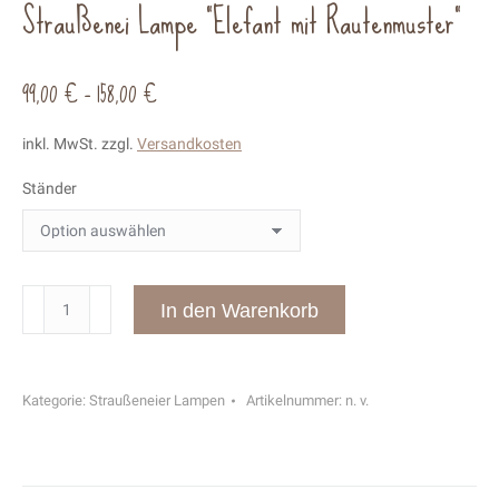
Straußenei Lampe “Elefant mit Rautenmuster”
99,00
€
–
158,00
€
inkl. MwSt.
zzgl.
Versandkosten
Ständer
Straußenei
In den Warenkorb
Lampe
"Elefant
mit
Kategorie:
Straußeneier Lampen
Artikelnummer:
n. v.
Rautenmuster"
Menge