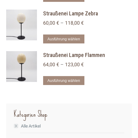
Die
Produkt
Straußenei Lampe Zebra
Optionen
weist
können
mehrere
60,00
€
–
118,00
€
auf
Varianten
der
auf.
Dieses
Ausführung wählen
Produktseite
Die
Produkt
Straußenei Lampe Flammen
gewählt
Optionen
weist
werden
können
mehrere
64,00
€
–
123,00
€
auf
Varianten
der
auf.
Dieses
Ausführung wählen
Produktseite
Die
Produkt
gewählt
Optionen
weist
werden
können
mehrere
Kategorien Shop
auf
Varianten
der
auf.
Alle Artikel
Produktseite
Die
gewählt
Optionen