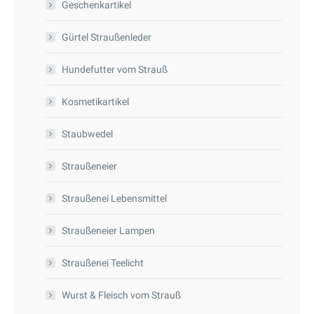
Geschenkartikel
werden
können
Gürtel Straußenleder
auf
der
Hundefutter vom Strauß
Produktseite
gewählt
Kosmetikartikel
werden
Staubwedel
Straußeneier
Straußenei Lebensmittel
Straußeneier Lampen
Straußenei Teelicht
Wurst & Fleisch vom Strauß