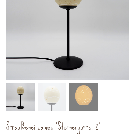
Straußenei Lampe “Sternengürtel 2”