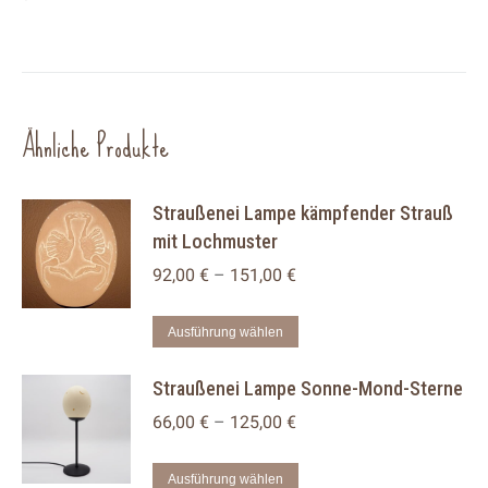
Ähnliche Produkte
Straußenei Lampe kämpfender Strauß
mit Lochmuster
92,00
€
–
151,00
€
Dieses
Ausführung wählen
Produkt
Straußenei Lampe Sonne-Mond-Sterne
weist
mehrere
66,00
€
–
125,00
€
Varianten
auf.
Dieses
Ausführung wählen