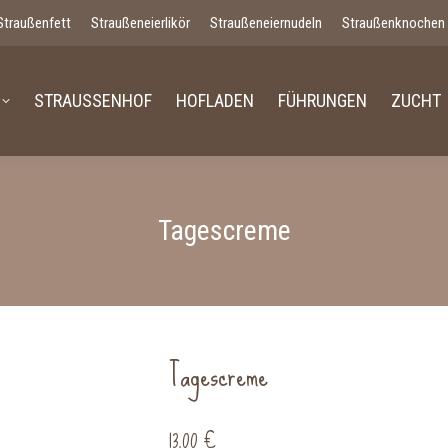
Straußenfett
Straußeneierlikör
Straußeneiernudeln
Straußenknochen
STRAUSSENHOF
HOFLADEN
FÜHRUNGEN
ZUCHT
Tagescreme
Tagescreme
13,00
€