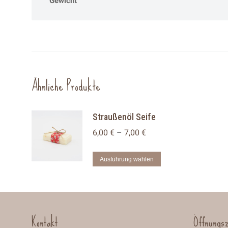
Gewicht
Ähnliche Produkte
Straußenöl Seife
6,00
€
–
7,00
€
Dieses
Ausführung wählen
Produkt
weist
mehrere
Varianten
Kontakt
Öffnungsz
auf.