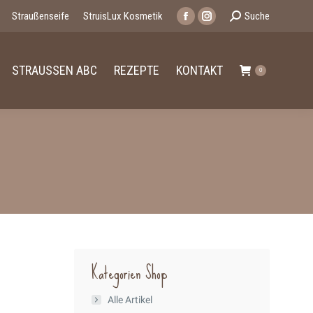
Search:
Straußenseife
StruisLux Kosmetik
Suche
Facebook
Instagram
page
page
opens
opens
STRAUSSEN ABC
REZEPTE
KONTAKT
0
in
in
new
new
window
window
Kategorien Shop
Alle Artikel