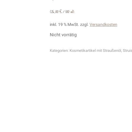
(
26,00
€
/
100
ml
)
inkl. 19 % MwSt.
zzgl.
Versandkosten
Nicht vorrätig
Kategorien:
Kosmetikartikel mit Straußenöl
,
Strui