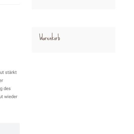
Warenkorb
ut stärkt
er
ng des
ut wieder