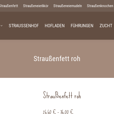
Straußenfett
Straußeneierlikör
Straußeneiernudeln
Straußenknochen
STRAUSSENHOF
HOFLADEN
FÜHRUNGEN
ZUCHT
Straußenfett roh
Straußenfett roh
26,60
€
–
36,00
€