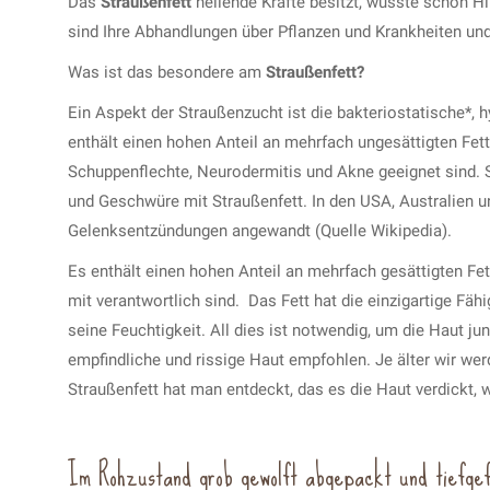
Das
Straußenfett
heilende Kräfte besitzt, wusste schon Hil
sind Ihre Abhandlungen über Pflanzen und Krankheiten und
Was ist das besondere am
Straußenfett?
Ein Aspekt der Straußenzucht ist die bakteriostatische
enthält einen hohen Anteil an mehrfach ungesättigten Fett
Schuppenflechte, Neurodermitis und Akne geeignet sind. 
und Geschwüre mit Straußenfett. In den USA, Australien
Gelenksentzündungen angewandt (Quelle Wikipedia).
Es enthält einen hohen Anteil an mehrfach gesättigten Fe
mit verantwortlich sind. Das Fett hat die einzigartige Fähi
seine Feuchtigkeit. All dies ist notwendig, um die Haut jun
empfindliche und rissige Haut empfohlen. Je älter wir wer
Straußenfett hat man entdeckt, das es die Haut verdickt, 
Im Rohzustand grob gewolft abgepackt und tiefgef