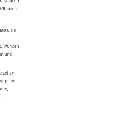
nd Medizin
Pflanzen.
fetts
. Es
is, Wunden
en und
tzellen
reguliert
kene,
n