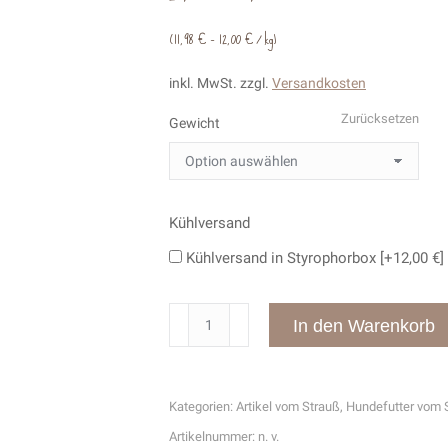
(
11,98
€
–
12,00
€
/
kg
)
inkl. MwSt.
zzgl.
Versandkosten
Zurücksetzen
Gewicht
Kühlversand
Kühlversand in Styrophorbox
[+12,00 €]
Straußenfett
In den Warenkorb
roh
Menge
Kategorien:
Artikel vom Strauß
,
Hundefutter vom 
Artikelnummer:
n. v.