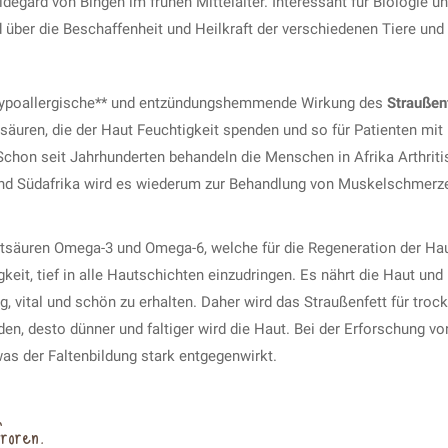
degard von Bingen im frühen Mittelalter. Interessant für Biologie u
 über die Beschaffenheit und Heilkraft der verschiedenen Tiere und 
*, hypoallergische** und entzündungshemmende Wirkung des
Straußen
säuren, die der Haut Feuchtigkeit spenden und so für Patienten mit
Schon seit Jahrhunderten behandeln die Menschen in Afrika Arthrit
 und Südafrika wird es wiederum zur Behandlung von Muskelschmerz
ttsäuren Omega-3 und Omega-6, welche für die Regeneration der Hau
gkeit, tief in alle Hautschichten einzudringen. Es nährt die Haut und 
g, vital und schön zu erhalten. Daher wird das Straußenfett für troc
den, desto dünner und faltiger wird die Haut. Bei der Erforschung vo
was der Faltenbildung stark entgegenwirkt.
roren.