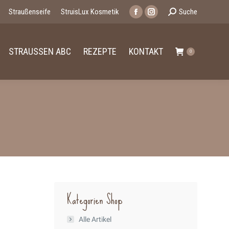
Search:
Straußenseife
StruisLux Kosmetik
Suche
Facebook
Instagram
page
page
opens
opens
STRAUSSEN ABC
REZEPTE
KONTAKT
0
in
in
new
new
window
window
Kategorien Shop
Alle Artikel