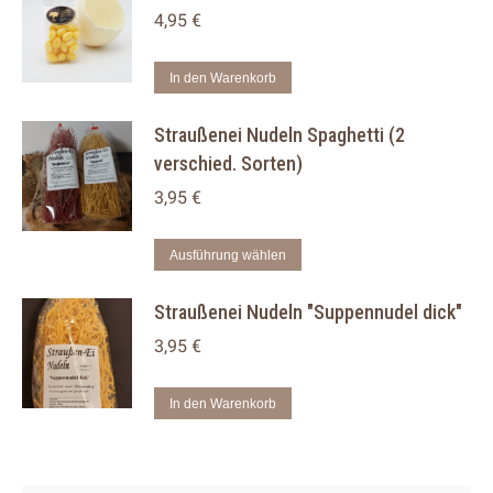
4,95
€
In den Warenkorb
Straußenei Nudeln Spaghetti (2
verschied. Sorten)
3,95
€
Dieses
Ausführung wählen
Produkt
Straußenei Nudeln "Suppennudel dick"
weist
mehrere
3,95
€
Varianten
auf.
In den Warenkorb
Die
Optionen
können