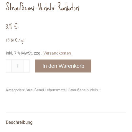
Straußenei-Nudeln: Radiatori
3,95
€
(
15,80
€
/
kg
)
inkl. 7 % MwSt.
zzgl.
Versandkosten
Straußenei-
In den Warenkorb
Nudeln:
Radiatori
Menge
Kategorien:
Straußenei Lebensmittel
,
Straußeneinudeln
Beschreibung