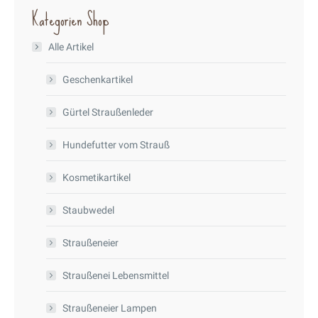
Kategorien Shop
auf
der
Alle Artikel
Produktseite
gewählt
Geschenkartikel
werden
Gürtel Straußenleder
Hundefutter vom Strauß
Kosmetikartikel
Staubwedel
Straußeneier
Straußenei Lebensmittel
Straußeneier Lampen