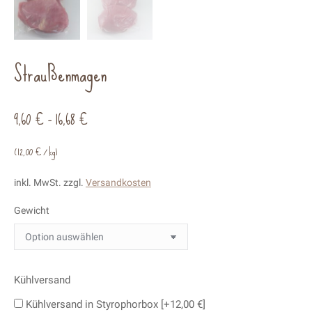
Straußenmagen
9,60
€
–
16,68
€
(
12,00
€
/
kg
)
inkl. MwSt.
zzgl.
Versandkosten
Gewicht
Kühlversand
Kühlversand in Styrophorbox
[+12,00 €]