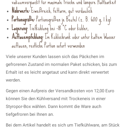
vakuumverpackt für maximale Frische und längere Haltbarkeit
Nährwerte:
Eiweißreich, fettarm, gut verdaulich
Portionsgröße:
Portionsgrößen je Beutel (z. B. 600 g, 1 kg)
Lagerung:
Tiefkühlung bei -18 °C oder kühler;
Auftauempfehlung:
Im Kühlschrank oder unter kaltem Wasser
auftauen; restliche Portion sofort verwenden
Viele unserer Kunden lassen sich das Päckchen im
gefrorenen Zustand im normalen Paket schicken, bis zum
Erhalt ist es leicht angetaut und kann direkt verwertet
werden.
Gegen einen Aufpreis der Versandkosten von 12,00 Euro
können Sie den Kühlversand mit Trockeneis in einer
Styropor-Box wählen. Dann kommt die Ware auch
tiefgefroren bei Ihnen an.
Bei dem Artikel handelt es sich um Tiefkühlware, am Stück