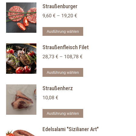
Straußenburger
9,60
€
–
19,20
€
Dieses
Ausführung wählen
Produkt
Straußenfleisch Filet
weist
mehrere
28,73
€
–
108,78
€
Varianten
auf.
Dieses
Ausführung wählen
Die
Produkt
Straußenherz
Optionen
weist
können
mehrere
10,08
€
auf
Varianten
der
auf.
Dieses
Ausführung wählen
Produktseite
Die
Produkt
Edelsalami "Sizilianer Art"
gewählt
Optionen
weist