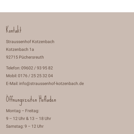
Kontakt
Straussenhof Kotzenbach
Kotzenbach 1a
92715 Püchersreuth
Telefon: 09602 / 93 95 82
Mobil: 0176 / 25 25 32 04
E-Mail:
info@straussenhof-kotzenbach.de
Öffnungszeiten Hofladen
Montag – Freitag:
9 – 12 Uhr & 13 – 18 Uhr
Samstag: 9 – 12 Uhr