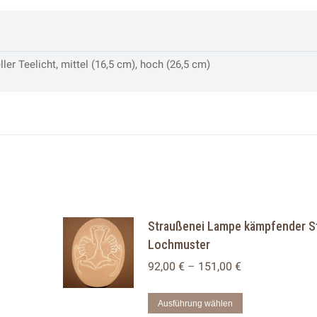
ler Teelicht, mittel (16,5 cm), hoch (26,5 cm)
Straußenei Lampe kämpfender S
Lochmuster
92,00
€
–
151,00
€
Dieses
Ausführung wählen