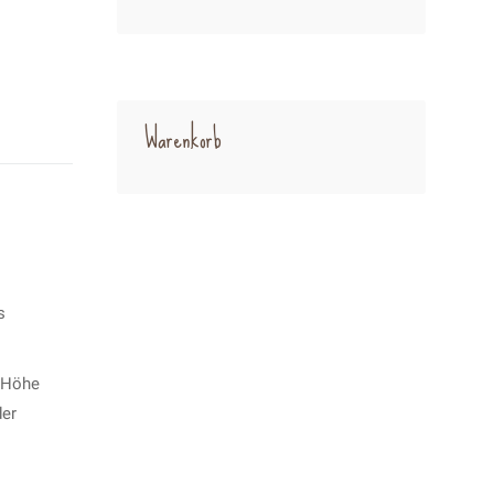
Warenkorb
s
e Höhe
der