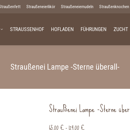
Straußenfett
Straußeneierlikör
Straußeneiernudeln
Straußenknochen
STRAUSSENHOF
HOFLADEN
FÜHRUNGEN
ZUCHT
Straußenei Lampe -Sterne überall-
Straußenei Lampe -Sterne über
65,00
€
–
124,00
€