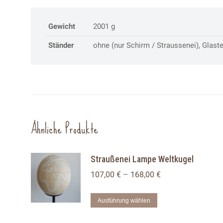
Gewicht
2001 g
Ständer
ohne (nur Schirm / Straussenei), Glastel
Ähnliche Produkte
Straußenei Lampe Weltkugel
107,00
€
–
168,00
€
Dieses
Ausführung wählen
Produkt