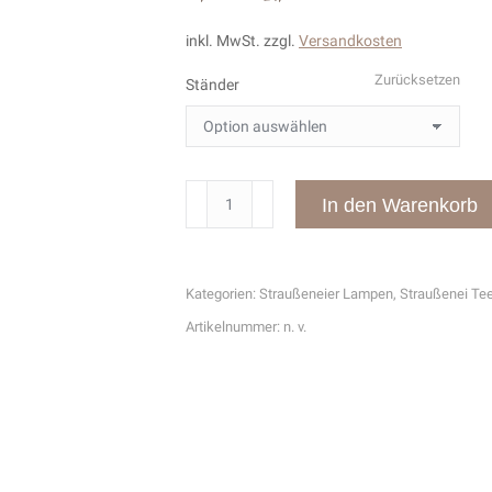
inkl. MwSt.
zzgl.
Versandkosten
Zurücksetzen
Ständer
Straußenei
In den Warenkorb
Lampe
-
Sterne
Kategorien:
Straußeneier Lampen
,
Straußenei Tee
überall-
Artikelnummer:
n. v.
Menge