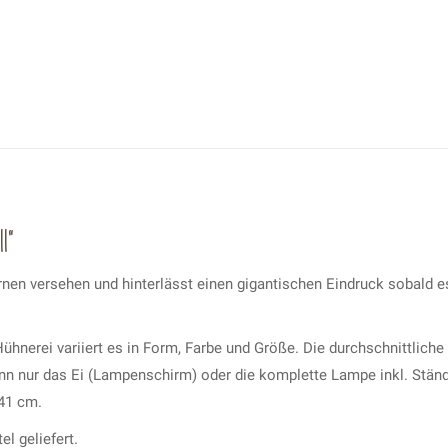
l”
nen versehen und hinterlässt einen gigantischen Eindruck sobald e
ühnerei variiert es in Form, Farbe und Größe. Die durchschnittlich
kann nur das Ei (Lampenschirm) oder die komplette Lampe inkl. Stän
41 cm.
l geliefert.