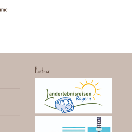
amme
Partner