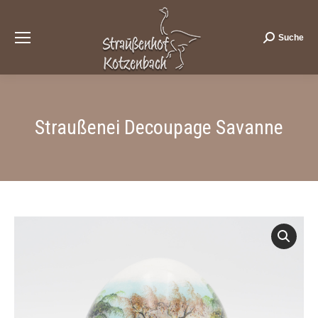
Suche
Search:
Straußenei Decoupage Savanne