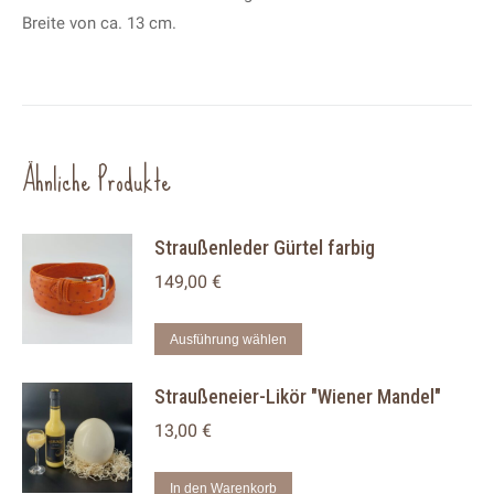
Breite von ca. 13 cm.
Ähnliche Produkte
Straußenleder Gürtel farbig
149,00
€
Dieses
Ausführung wählen
Produkt
Straußeneier-Likör "Wiener Mandel"
weist
mehrere
13,00
€
Varianten
auf.
In den Warenkorb