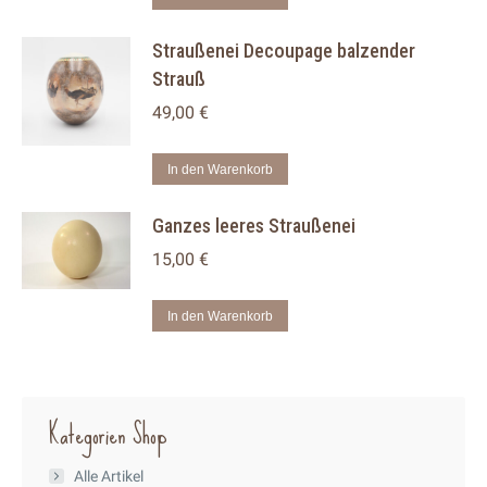
Die
Straußenei Decoupage balzender
Optionen
Strauß
können
auf
49,00
€
der
Produktseite
In den Warenkorb
gewählt
Ganzes leeres Straußenei
werden
15,00
€
In den Warenkorb
Kategorien Shop
Alle Artikel