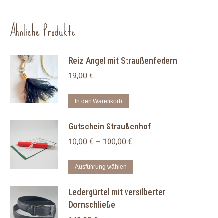
Ähnliche Produkte
Reiz Angel mit Straußenfedern
19,00
€
In den Warenkorb
Gutschein Straußenhof
10,00
€
–
100,00
€
Dieses
Ausführung wählen
Produkt
Ledergürtel mit versilberter
weist
Dornschließe
mehrere