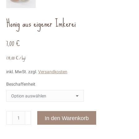
Honig aus eigener Imkerei
7,00
€
(
14,00
€
/
kg
)
inkl. MwSt.
zzgl.
Versandkosten
Beschaffenheit
Honig
In den Warenkorb
aus
eigener