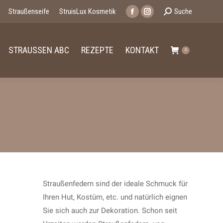
Search:
Straußenseife
StruisLux Kosmetik
Suche
Facebook
Instagram
page
page
opens
opens
STRAUSSEN ABC
REZEPTE
KONTAKT
0
in
in
new
new
window
window
Straußenfedern sind der ideale Schmuck für
Ihren Hut, Kostüm, etc. und natürlich eignen
Sie sich auch zur Dekoration. Schon seit