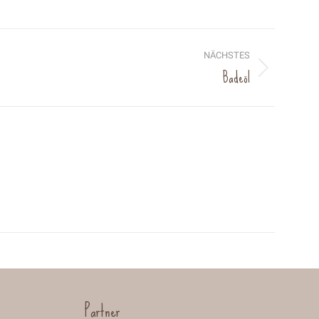
NÄCHSTES
Badeöl
xt
ject:
Partner