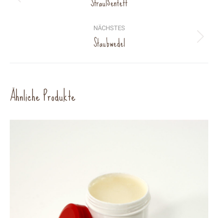
Straußenfett
Previous
project:
NÄCHSTES
Staubwedel
Next
project:
Ähnliche Produkte