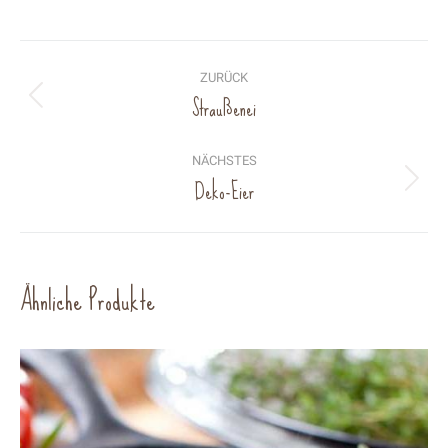
Project
navigation
ZURÜCK
Straußenei
Previous
project:
NÄCHSTES
Deko-Eier
Next
project:
Ähnliche Produkte